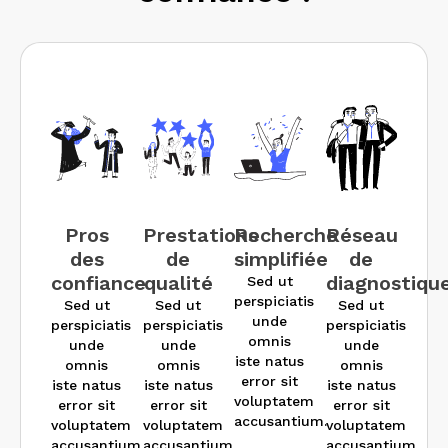
Pros
Prestations
Recherche
Réseau
des
de
simplifiée
de
confiance
qualité
diagnostiqu
Sed ut
perspiciatis
Sed ut
Sed ut
Sed ut
unde
perspiciatis
perspiciatis
perspiciatis
omnis
unde
unde
unde
iste natus
omnis
omnis
omnis
error sit
iste natus
iste natus
iste natus
voluptatem
error sit
error sit
error sit
accusantium.
voluptatem
voluptatem
voluptatem
accusantium.
accusantium.
accusantium.