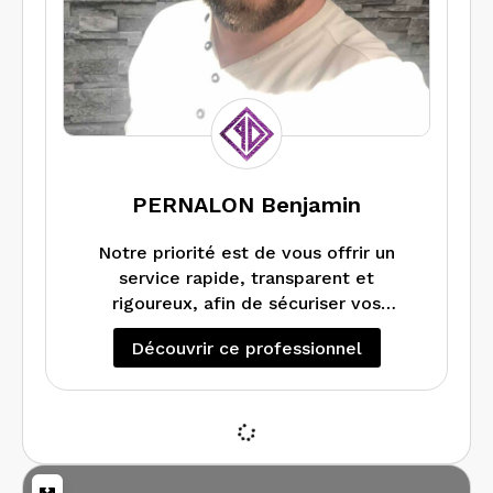
PERNALON Benjamin
Notre priorité est de vous offrir un
service rapide, transparent et
rigoureux, afin de sécuriser vos
transactions immobilières et de vous
Découvrir ce professionnel
accompagner sereinement dans vos
obligations légales. Nous intervenons
dans le département de la Loire avec
des délais maîtrisés et une grande
disponibilité. Chez Purple Diag, nous
plaçons la qualité du diagnostic, la