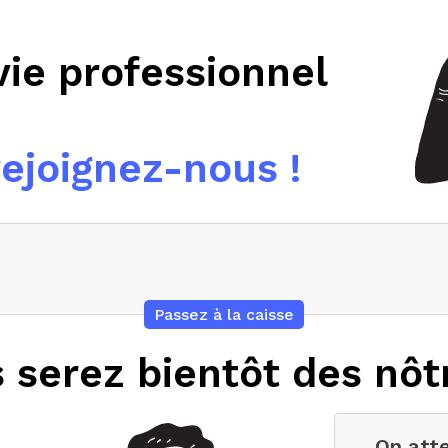
vie professionnel
rejoignez-nous !
Passez à la caisse
 serez bientôt des nô
On atte