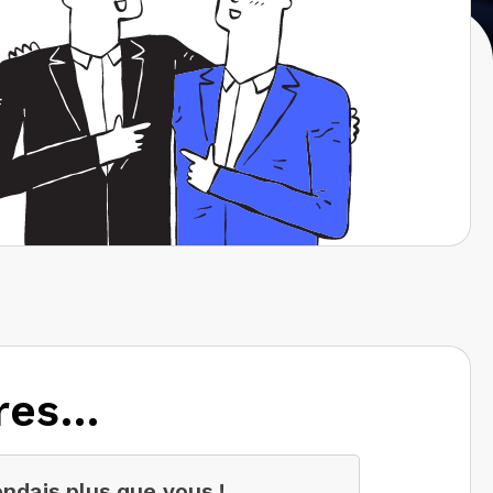
tres…
ndais plus que vous !