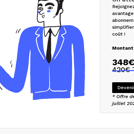
Rejoignez
avantage
abonneme
simplifie
coût !
Montant 
348
420€ 
Deveni
* Offre d
juillet 20