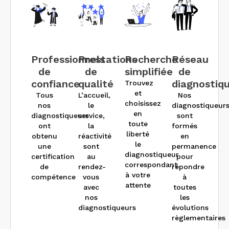
Professionnels
Prestations
Recherche
Réseau
de
de
simplifiée
de
confiance
qualité
diagnostiq
Trouvez
et
Tous
L’accueil,
Nos
choisissez
nos
le
diagnostiqueur
en
diagnostiqueurs
service,
sont
toute
ont
la
formés
liberté
obtenu
réactivité
en
le
une
sont
permanence
diagnostiqueur
certification
au
pour
correspondant
de
rendez-
répondre
à votre
compétence
vous
à
attente
avec
toutes
nos
les
diagnostiqueurs
évolutions
règlementaires