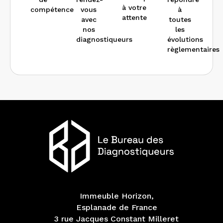
à votre
compétence
vous
à
attente
avec
toutes
nos
les
diagnostiqueurs
évolutions
règlementaires
Immeuble Horizon,
Esplanade de France
3 rue Jacques Constant Milleret