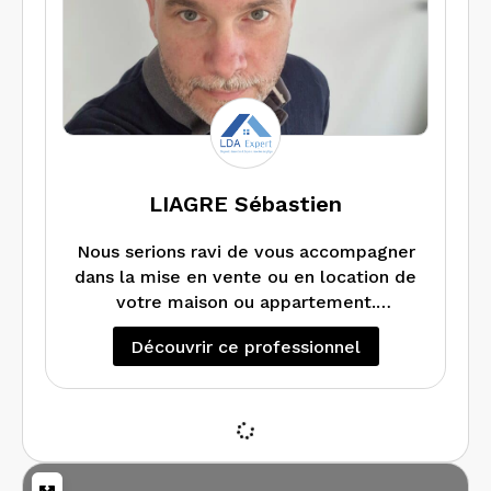
LIAGRE Sébastien
Nous serions ravi de vous accompagner
dans la mise en vente ou en location de
votre maison ou appartement.
Chez LDA expert se ne sont pas que
Découvrir ce professionnel
des diagnostics mais aussi et surtout
des conseils pour la rénovation et
l’efficacité énergétiques de votre bien,
des explications précisent sur les
anomalies détectés et surtout
comment les traiter aux mieux et à