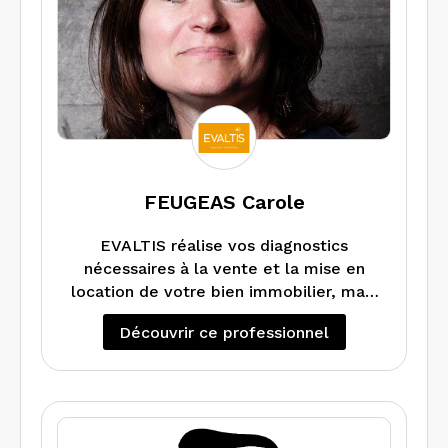
FEUGEAS Carole
EVALTIS réalise vos diagnostics
nécessaires à la vente et la mise en
location de votre bien immobilier, mais
également peut vous faire un DPE
Découvrir ce professionnel
projeté si vous souhaitez faire des
En cas de travaux dans votre
travaux d’amélioration énergétique.
appartement maison, local ou
Réalise également les audits
copropriété, EVALTIS réalise les
énergétiques.
diagnostics Amiante (RAAT) et Plomb
avant Travaux