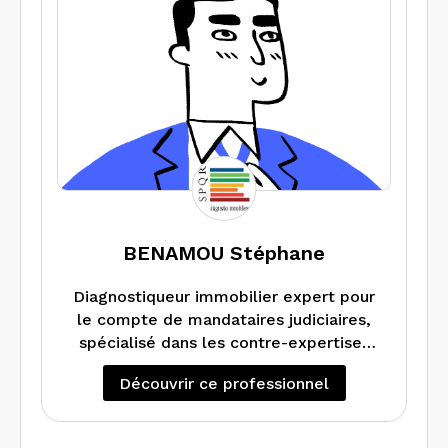
BENAMOU Stéphane
Diagnostiqueur immobilier expert pour
le compte de mandataires judiciaires,
spécialisé dans les contre-expertises
de diagnostics de performance
Découvrir ce professionnel
énergétique et de métrage. Réalise
tous types de missions.