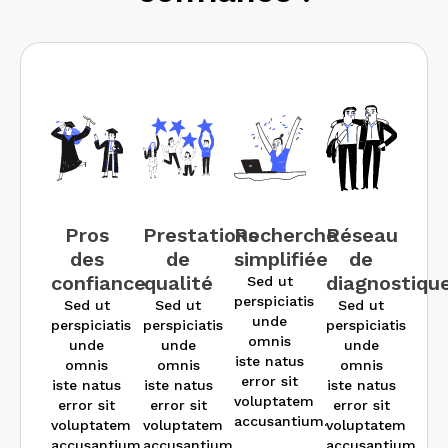
Pros
Prestations
Recherche
Réseau
des
de
simplifiée
de
confiance
qualité
diagnostiqu
Sed ut
perspiciatis
Sed ut
Sed ut
Sed ut
unde
perspiciatis
perspiciatis
perspiciatis
omnis
unde
unde
unde
iste natus
omnis
omnis
omnis
error sit
iste natus
iste natus
iste natus
voluptatem
error sit
error sit
error sit
accusantium.
voluptatem
voluptatem
voluptatem
accusantium.
accusantium.
accusantium.