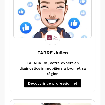
cœur de notre engagement.
FABRE Julien
LAFABRICK, votre expert en
diagnostics immobiliers à Lyon et sa
région
Découvrir ce professionnel
Basée à Lyon, LAFABRICK est une
société spécialisée dans les diagnostics
immobiliers obligatoires pour la vente,
la location ou la mise à jour de biens.