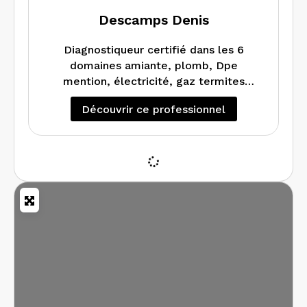
Descamps Denis
Diagnostiqueur certifié dans les 6
domaines amiante, plomb, Dpe
mention, électricité, gaz termites
j’interviens dans les Côtes d’armor et le
Découvrir ce professionnel
Finistère.