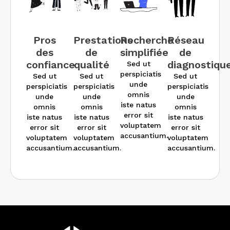
Pros
Prestations
Recherche
Réseau
des
de
simplifiée
de
confiance
qualité
diagnostiqu
Sed ut
perspiciatis
Sed ut
Sed ut
Sed ut
unde
perspiciatis
perspiciatis
perspiciatis
omnis
unde
unde
unde
iste natus
omnis
omnis
omnis
error sit
iste natus
iste natus
iste natus
voluptatem
error sit
error sit
error sit
accusantium.
voluptatem
voluptatem
voluptatem
accusantium.
accusantium.
accusantium.