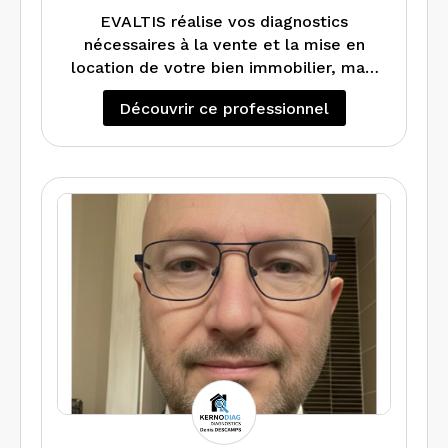
EVALTIS réalise vos diagnostics
nécessaires à la vente et la mise en
location de votre bien immobilier, mais
également peut vous faire un DPE
Découvrir ce professionnel
projeté si vous souhaitez faire des
En cas de travaux dans votre
travaux d’amélioration énergétique.
appartement maison, local ou
Réalise également les audits
copropriété, EVALTIS réalise les
énergétiques.
diagnostics Amiante (RAAT) et Plomb
avant Travaux