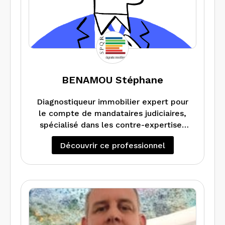
BENAMOU Stéphane
Diagnostiqueur immobilier expert pour
le compte de mandataires judiciaires,
spécialisé dans les contre-expertises
de diagnostics de performance
Découvrir ce professionnel
énergétique et de métrage. Réalise
tous types de missions.