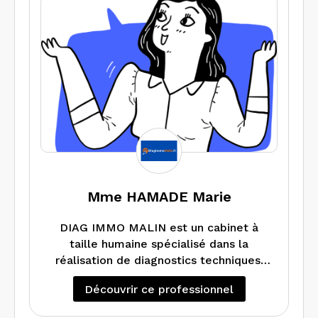
avant Travaux
Mme HAMADE Marie
DIAG IMMO MALIN est un cabinet à
taille humaine spécialisé dans la
réalisation de diagnostics techniques.
Nous réalisons tous types de
Découvrir ce professionnel
diagnostics qu’ils soient avant vente,
location, travaux, démolition ou