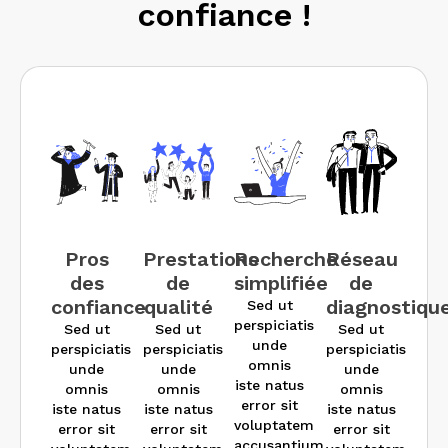
confiance !
Pros
Prestations
Recherche
Réseau
des
de
simplifiée
de
confiance
qualité
diagnostiqu
Sed ut
perspiciatis
Sed ut
Sed ut
Sed ut
unde
perspiciatis
perspiciatis
perspiciatis
omnis
unde
unde
unde
iste natus
omnis
omnis
omnis
error sit
iste natus
iste natus
iste natus
voluptatem
error sit
error sit
error sit
accusantium.