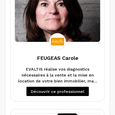
FEUGEAS Carole
EVALTIS réalise vos diagnostics
nécessaires à la vente et la mise en
location de votre bien immobilier, mais
également peut vous faire un DPE
Découvrir ce professionnel
projeté si vous souhaitez faire des
En cas de travaux dans votre
travaux d’amélioration énergétique.
appartement maison, local ou
Réalise également les audits
copropriété, EVALTIS réalise les
énergétiques.
diagnostics Amiante (RAAT) et Plomb