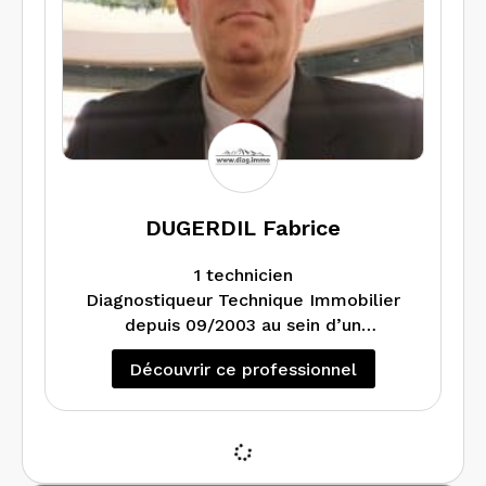
DUGERDIL Fabrice
1 technicien
Diagnostiqueur Technique Immobilier
depuis 09/2003 au sein d’un
groupement de Géomètres-Experts,
Découvrir ce professionnel
Indépendant depuis 08/2015, travaille
principalement pour les Géomètres-
Experts (mise en copropriété et
diagnostics immobiliers nécessaires)