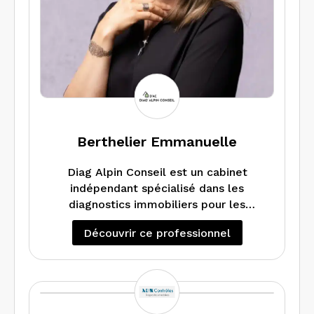
Berthelier Emmanuelle
Diag Alpin Conseil est un cabinet
indépendant spécialisé dans les
diagnostics immobiliers pour les
particuliers, les collectivités et les
Découvrir ce professionnel
professionnels . Basé à La Mure (38),
nous intervenons sur les secteurs
Matheysine, Trièves, Oisans et environs.
Nous réalisons les diagnostics
nécessaires à la vente ou la location de