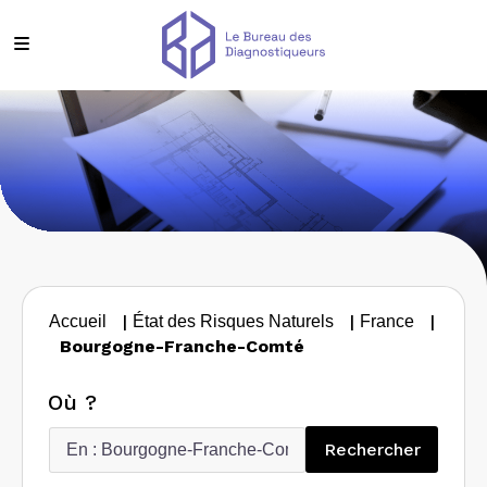
|
|
|
Accueil
État des Risques Naturels
France
Bourgogne-Franche-Comté
Où ?
Recherc
Rechercher