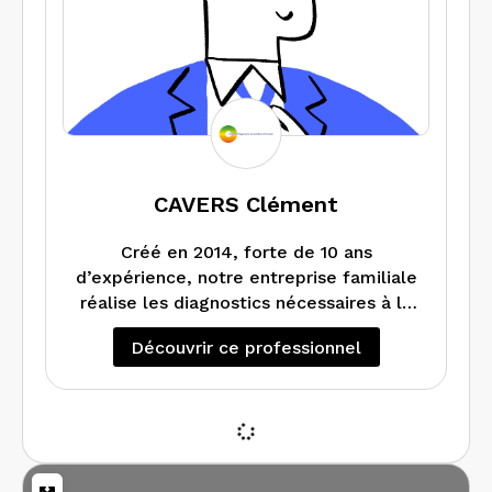
CAVERS Clément
Créé en 2014, forte de 10 ans
d’expérience, notre entreprise familiale
réalise les diagnostics nécessaires à la
vente, à la location et à l’amélioration
Découvrir ce professionnel
de l’habitat avec sérieux et
professionnalisme. Toujours à l’écoute
de nos clients, nous intervenons
principalement dans le sud de l’Ile de
France (91, le Loiret (45) et l’Eure et
Loire (28). Sur demande et devis