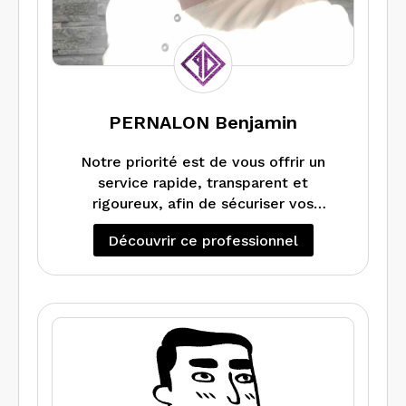
PERNALON Benjamin
Notre priorité est de vous offrir un
service rapide, transparent et
rigoureux, afin de sécuriser vos
transactions immobilières et de vous
Découvrir ce professionnel
accompagner sereinement dans vos
obligations légales. Nous intervenons
dans le département de la Loire avec
des délais maîtrisés et une grande
disponibilité. Chez Purple Diag, nous
plaçons la qualité du diagnostic, la
pédagogie et la satisfaction client au
cœur de notre engagement.