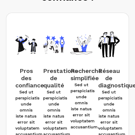
Pros
Prestations
Recherche
Réseau
des
de
simplifiée
de
confiance
qualité
diagnostiqu
Sed ut
perspiciatis
Sed ut
Sed ut
Sed ut
unde
perspiciatis
perspiciatis
perspiciatis
omnis
unde
unde
unde
iste natus
omnis
omnis
omnis
error sit
iste natus
iste natus
iste natus
voluptatem
error sit
error sit
error sit
accusantium.
voluptatem
voluptatem
voluptatem
accusantium.
accusantium.
accusantium.