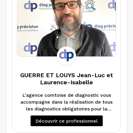
professionnels et industriels
GUERRE ET LOUYS Jean-Luc et
Laurence-Isabelle
L’agence comtoise de diagnostic vous
accompagne dans la réalisation de tous
les diagnostics obligatoires pour la
location ou la vente de votre bien
Découvrir ce professionnel
immobilier en Franche-Comté : DPE,
repérage amiante, constat de risque