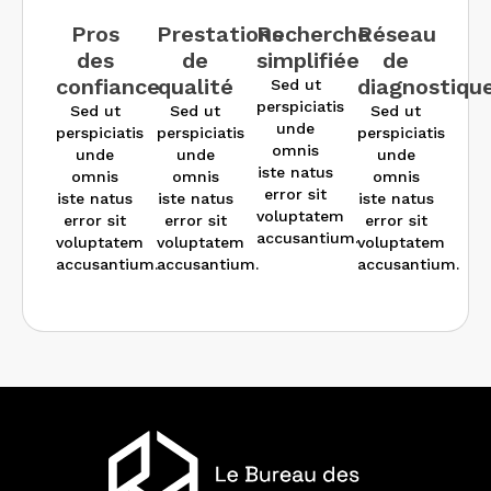
des
de
simplifiée
de
confiance
qualité
diagnostiqu
Sed ut
perspiciatis
Sed ut
Sed ut
Sed ut
unde
perspiciatis
perspiciatis
perspiciatis
omnis
unde
unde
unde
iste natus
omnis
omnis
omnis
error sit
iste natus
iste natus
iste natus
voluptatem
error sit
error sit
error sit
accusantium.
voluptatem
voluptatem
voluptatem
accusantium.
accusantium.
accusantium.