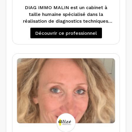
DIAG IMMO MALIN est un cabinet à
taille humaine spécialisé dans la
réalisation de diagnostics techniques.
Nous réalisons tous types de
Découvrir ce professionnel
diagnostics qu’ils soient avant vente,
location, travaux, démolition ou
destinés à des professionnels.
Nous sommes attentifs aux enjeux
environnementaux et à l’écoute de nos
clients.