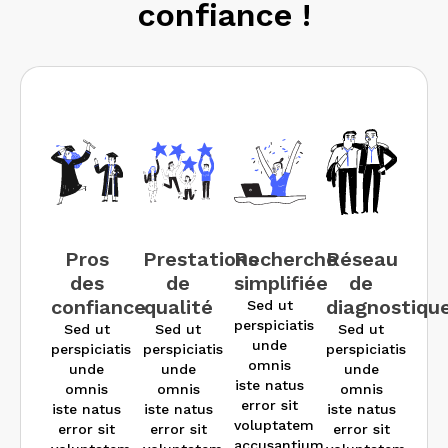
Pros
Prestations
Recherche
Réseau
des
de
simplifiée
de
confiance
qualité
diagnostiqu
Sed ut
perspiciatis
Sed ut
Sed ut
Sed ut
unde
perspiciatis
perspiciatis
perspiciatis
omnis
unde
unde
unde
iste natus
omnis
omnis
omnis
error sit
iste natus
iste natus
iste natus
voluptatem
error sit
error sit
error sit
accusantium.
voluptatem
voluptatem
voluptatem
accusantium.
accusantium.
accusantium.