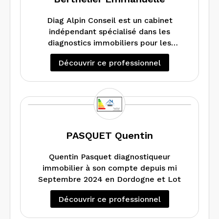
Diag Alpin Conseil est un cabinet
indépendant spécialisé dans les
diagnostics immobiliers pour les
particuliers, les collectivités et les
Découvrir ce professionnel
professionnels . Basé à La Mure (38),
nous intervenons sur les secteurs
Matheysine, Trièves, Oisans et environs.
Nous réalisons les diagnostics
nécessaires à la vente ou la location de
vos biens (logement ou local
d’activité). Nos prestations incluent :
PASQUET Quentin
diagnostic performance énergétique
DPE, diagnostics amiante / plomb /
Quentin Pasquet diagnostiqueur
électricité, état des risques et
immobilier à son compte depuis mi
pollutions ERP, mesurage. Pourquoi
Septembre 2024 en Dordogne et Lot
nous choisir ? Diagnostiqueur certifié et
Découvrir ce professionnel
assuré. À l’écoute de vos besoins
spécifiques et délais rapides possibles.