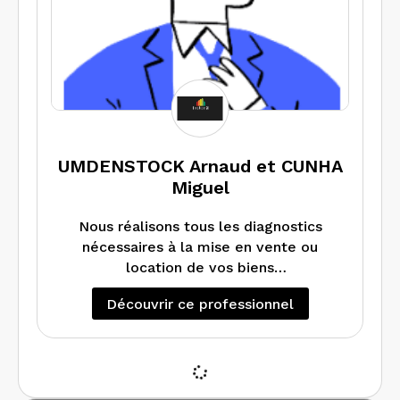
UMDENSTOCK Arnaud et CUNHA
Miguel
Nous réalisons tous les diagnostics
nécessaires à la mise en vente ou
location de vos biens
immobiliers selon les normes en
Découvrir ce professionnel
vigueur. En nous choisissant vous
bénéficiez d’une expertise
approfondie enrichie de plus de 20 ans
d’expérience dans l’immobilier. Vous
serez assuré de la