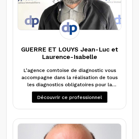
GUERRE ET LOUYS Jean-Luc et
Laurence-Isabelle
L’agence comtoise de diagnostic vous
accompagne dans la réalisation de tous
les diagnostics obligatoires pour la
location ou la vente de votre bien
Découvrir ce professionnel
immobilier en Franche-Comté : DPE,
repérage amiante, constat de risque
d’exposition au plomb, état de
l’installation intérieure d’électricité et
de gaz. Nous pouvons également
réaliser un audit énergétique lorsque la