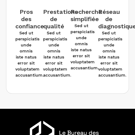
Pros
Prestations
Recherche
Réseau
des
de
simplifiée
de
confiance
qualité
diagnostiqu
Sed ut
perspiciatis
Sed ut
Sed ut
Sed ut
unde
perspiciatis
perspiciatis
perspiciatis
omnis
unde
unde
unde
iste natus
omnis
omnis
omnis
error sit
iste natus
iste natus
iste natus
voluptatem
error sit
error sit
error sit
accusantium.
voluptatem
voluptatem
voluptatem
accusantium.
accusantium.
accusantium.