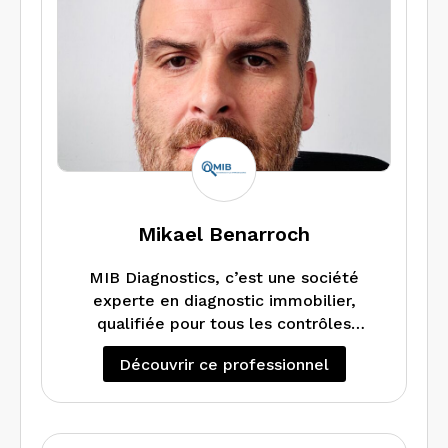
réglementation en dispose.
Mikael Benarroch
MIB Diagnostics, c’est une société
experte en diagnostic immobilier,
qualifiée pour tous les contrôles
techniques et énergétiques nécessaires
Découvrir ce professionnel
pour vendre et louer conformément à
la réglementation. Présence
dangereuse d’amiante, peintures au
plomb, risques de l’installation