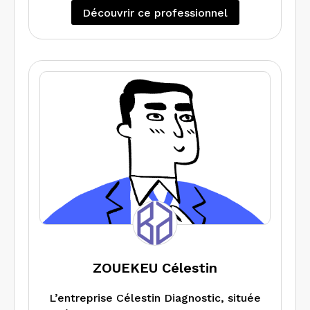
de diagnostics de performance
Découvrir ce professionnel
énergétique et de métrage. Réalise
tous types de missions.
ZOUEKEU Célestin
L’entreprise Célestin Diagnostic, située