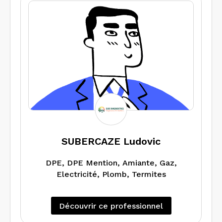
électrique, DPE ou encore audit, tous
ces examens peuvent être confiés à
votre diagnostiqueur immobilier !
Gérant du cabinet et opérateur certifié
installé à Marseille, Mikael
BENARROCH est votre interlocuteur
unique pour un service complet donnant
lieu à la parfaite rédaction du dossier
de diagnostics techniques (DDT).
SUBERCAZE Ludovic
DPE, DPE Mention, Amiante, Gaz,
Electricité, Plomb, Termites
Découvrir ce professionnel