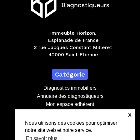
Immeuble Horizon,
Esplanade de France
3 rue Jacques Constant Milleret
42000 Saint Etienne
Catégorie
Diagnostics immobiliers
Annuaire des diagnostiqueurs
Mon espace adhérent
Devenir adhérent
x
Nous utilisons des cookies pour optimiser
notre site web et notre service.
Contact
En savoir plus