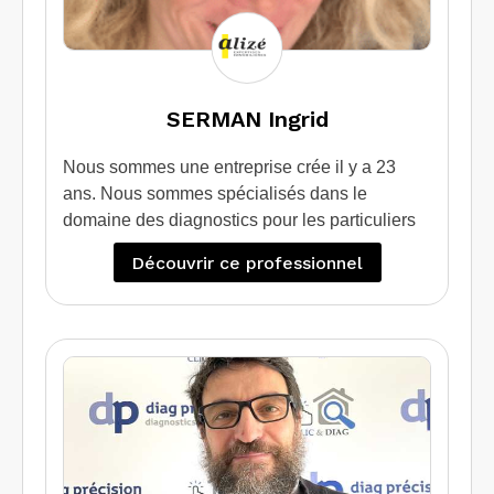
vos projets immobiliers.
Diag Immo Expertise, c’est la garantie
d’un travail professionnel, dans un délai
imparti au meilleur rapport qualité-prix.
SERMAN Ingrid
Nous sommes une entreprise crée il y a 23
ans. Nous sommes spécialisés dans le
domaine des diagnostics pour les particuliers
qui souhaitent vendre / louer leur bien.
Découvrir ce professionnel
Egalement nous apportons une expertise et un
conseil à ceux qui souhaite faire des travaux
d’isolation grâce au diagnostic de performance
énergétique projeté.
Nous intervenons également sur des sites
professionnels et industriels