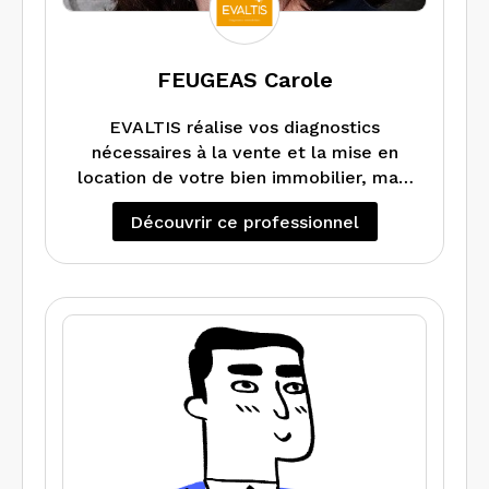
FEUGEAS Carole
EVALTIS réalise vos diagnostics
nécessaires à la vente et la mise en
location de votre bien immobilier, mais
également peut vous faire un DPE
Découvrir ce professionnel
projeté si vous souhaitez faire des
En cas de travaux dans votre
travaux d’amélioration énergétique.
appartement maison, local ou
Réalise également les audits
copropriété, EVALTIS réalise les
énergétiques.
diagnostics Amiante (RAAT) et Plomb
avant Travaux