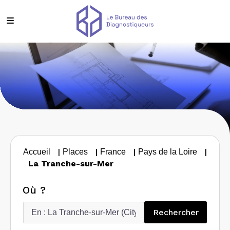
|
|
|
|
Accueil
Places
France
Pays de la Loire
La Tranche-sur-Mer
Où ?
Recherc
Rechercher