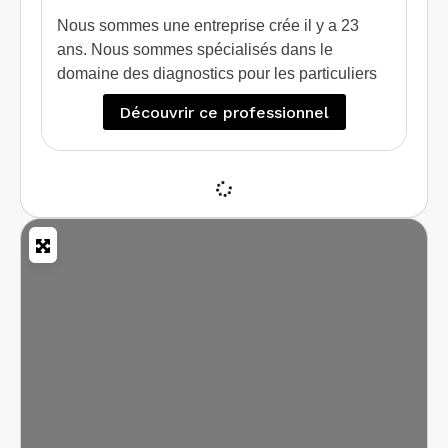
Nous sommes une entreprise crée il y a 23
ans. Nous sommes spécialisés dans le
domaine des diagnostics pour les particuliers
qui souhaitent vendre / louer leur bien.
Découvrir ce professionnel
Egalement nous apportons une expertise et un
conseil à ceux qui souhaite faire des travaux
d’isolation grâce au diagnostic de performance
énergétique projeté.
Nous intervenons également sur des sites
professionnels et industriels