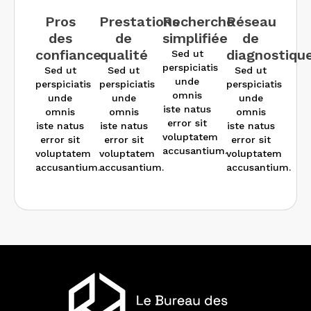
des
de
simplifiée
de
confiance
qualité
diagnostiqu
Sed ut
perspiciatis
Sed ut
Sed ut
Sed ut
unde
perspiciatis
perspiciatis
perspiciatis
omnis
unde
unde
unde
iste natus
omnis
omnis
omnis
error sit
iste natus
iste natus
iste natus
voluptatem
error sit
error sit
error sit
accusantium.
voluptatem
voluptatem
voluptatem
accusantium.
accusantium.
accusantium.