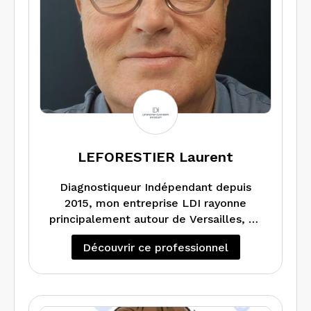
LEFORESTIER Laurent
Diagnostiqueur Indépendant depuis
2015, mon entreprise LDI rayonne
principalement autour de Versailles, de
Noisy le Roi à l’Ouest Parisien, de Saint
Découvrir ce professionnel
Nom la Bretèche à Bougival, de la Celle
Saint Cloud à Jouy en Josas…
Je réalise l’ensemble des diagnostics
obligatoires pour toutes les