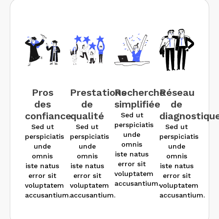
Pros
Prestations
Recherche
Réseau
des
de
simplifiée
de
confiance
qualité
diagnostiqu
Sed ut
perspiciatis
Sed ut
Sed ut
Sed ut
unde
perspiciatis
perspiciatis
perspiciatis
omnis
unde
unde
unde
iste natus
omnis
omnis
omnis
error sit
iste natus
iste natus
iste natus
voluptatem
error sit
error sit
error sit
accusantium.
voluptatem
voluptatem
voluptatem
accusantium.
accusantium.
accusantium.