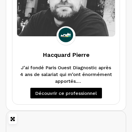
Hacquard Pierre
J’ai fondé Paris Ouest Diagnostic après
4 ans de salariat qui m’ont énormément
apportés.
L’idée est de pousser l’expérience
Découvrir ce professionnel
client de plus en plus en loin.
Un client satisfait est un client qui fera
de nouveau appelle à nous.
Nous effectuons l’ensemble des
diagnostics sur tous types de
bâtiments, avec une spécialité sur les