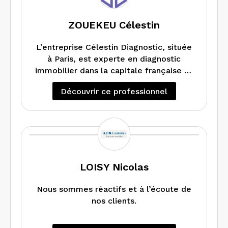
ZOUEKEU Célestin
L’entreprise Célestin Diagnostic, située
à Paris, est experte en diagnostic
immobilier dans la capitale française et
la région Ile-de-France.
Découvrir ce professionnel
Nos techniciens certifiés procèdent à
des expertises de qualité pour que vous
puissiez vendre ou louer votre bien
immobilier en toute sécurité.
Réactifs, nous intervenons rapidement
sur le terrain et vous remettons un
rapport d’expertise complet.
LOISY Nicolas
Nous sommes réactifs et à l’écoute de
nos clients.