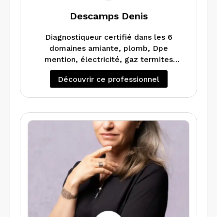
Descamps Denis
Diagnostiqueur certifié dans les 6
domaines amiante, plomb, Dpe
mention, électricité, gaz termites
j’interviens dans les Côtes d’armor et le
Découvrir ce professionnel
Finistère.