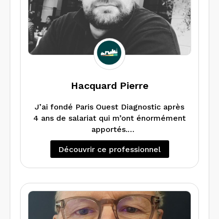
Hacquard Pierre
J’ai fondé Paris Ouest Diagnostic après
4 ans de salariat qui m’ont énormément
apportés.
L’idée est de pousser l’expérience
Découvrir ce professionnel
client de plus en plus en loin.
Un client satisfait est un client qui fera
de nouveau appelle à nous.
Nous effectuons l’ensemble des
diagnostics sur tous types de
bâtiments, avec une spécialité sur les