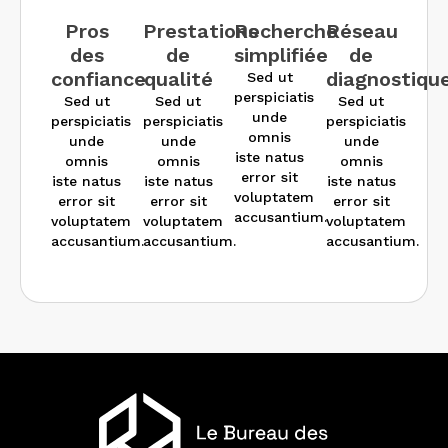
Pros
Prestations
Recherche
Réseau
des
de
simplifiée
de
confiance
qualité
diagnostiqu
Sed ut
perspiciatis
Sed ut
Sed ut
Sed ut
unde
perspiciatis
perspiciatis
perspiciatis
omnis
unde
unde
unde
iste natus
omnis
omnis
omnis
error sit
iste natus
iste natus
iste natus
voluptatem
error sit
error sit
error sit
accusantium.
voluptatem
voluptatem
voluptatem
accusantium.
accusantium.
accusantium.