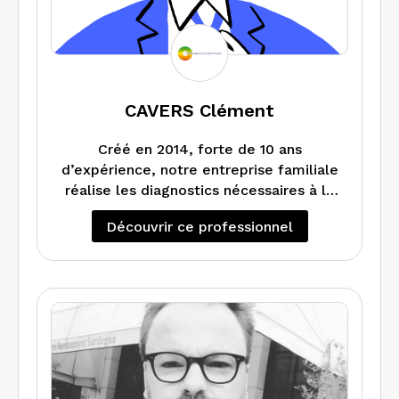
CAVERS Clément
Créé en 2014, forte de 10 ans
d’expérience, notre entreprise familiale
réalise les diagnostics nécessaires à la
vente, à la location et à l’amélioration
Découvrir ce professionnel
de l’habitat avec sérieux et
professionnalisme. Toujours à l’écoute
de nos clients, nous intervenons
principalement dans le sud de l’Ile de
France (91, le Loiret (45) et l’Eure et
Loire (28). Sur demande et devis
spécifique, nous pouvons intervenir plus
largement.