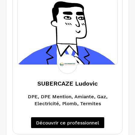
transactions entre particuliers et suis
votre unique interlocuteur pour toute
question.
Disponible 6 jours sur 7, mes délais
d’intervention ne dépassent jamais
48/72 heures et les rapports sont
transmis sous 48 heures.
Efficacité, Compétence, Discrétion
sont autant d’atouts qui me permettent
aujourd’hui d’être leader dans mon
secteur géographique d’activités.
SUBERCAZE Ludovic
DPE, DPE Mention, Amiante, Gaz,
Electricité, Plomb, Termites
Découvrir ce professionnel