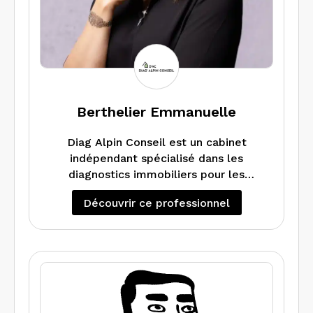
Berthelier Emmanuelle
Diag Alpin Conseil est un cabinet
indépendant spécialisé dans les
diagnostics immobiliers pour les
particuliers, les collectivités et les
Découvrir ce professionnel
professionnels . Basé à La Mure (38),
nous intervenons sur les secteurs
Matheysine, Trièves, Oisans et environs.
Nous réalisons les diagnostics
nécessaires à la vente ou la location de
vos biens (logement ou local
d’activité). Nos prestations incluent :