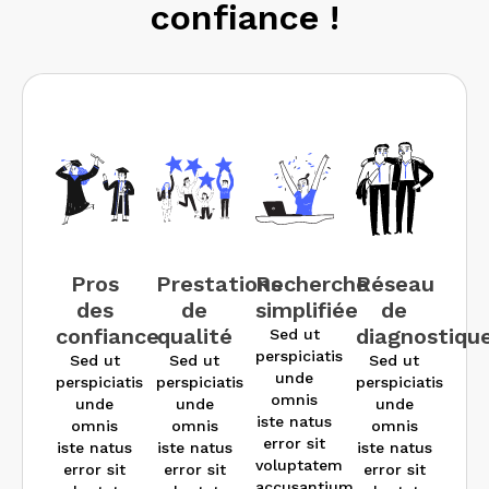
confiance !
Pros
Prestations
Recherche
Réseau
des
de
simplifiée
de
confiance
qualité
diagnostiqu
Sed ut
perspiciatis
Sed ut
Sed ut
Sed ut
unde
perspiciatis
perspiciatis
perspiciatis
omnis
unde
unde
unde
iste natus
omnis
omnis
omnis
error sit
iste natus
iste natus
iste natus
voluptatem
error sit
error sit
error sit
accusantium.