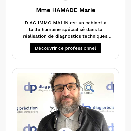
Mme HAMADE Marie
DIAG IMMO MALIN est un cabinet à
taille humaine spécialisé dans la
réalisation de diagnostics techniques.
Nous réalisons tous types de
Découvrir ce professionnel
diagnostics qu’ils soient avant vente,
location, travaux, démolition ou
destinés à des professionnels.
Nous sommes attentifs aux enjeux
environnementaux et à l’écoute de nos
clients.