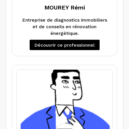
compréhensibles,
MOUREY Rémi
_ d’un accompagnement personnalisé
Faites le choix d’un partenaire fiable
pour chaque bien.
pour sécuriser vos ventes et locations.
Entreprise de diagnostics immobiliers
et de conseils en rénovation
énergétique.
LAFABRICK – Construisons ensemble la
Découvrir ce professionnel
conformité de vos biens.