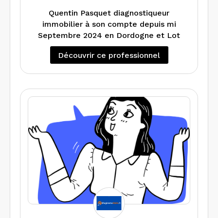
donnant accès à MAPRIMRENOV’
Nous vous accompagnons sur les
Quentin Pasquet diagnostiqueur
travaux engagés ainsi que sur les
immobilier à son compte depuis mi
résultats modifiant votre diagnostic.
Septembre 2024 en Dordogne et Lot
Découvrir ce professionnel