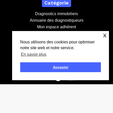
Catégorie
Diagnostics immobiliers
Annuaire des diagnostiqueurs
Mon espace adhérent
Devenir adhérent
x
Nous utilisons des cookies pour optimiser
notre site web et notre service.
Contact
En savoir plus
contact@lebdd.fr
04 81 09 71 90
Accepter
Création
Mentions légales
Données personnelles
CGV