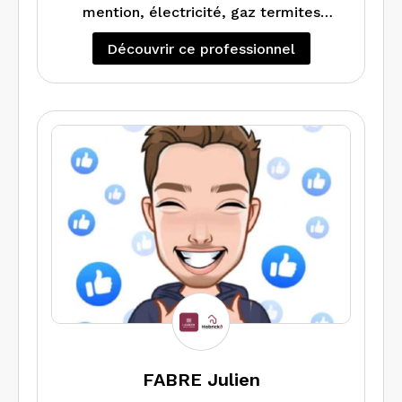
mention, électricité, gaz termites
j’interviens dans les Côtes d’armor et le
Découvrir ce professionnel
Finistère.
FABRE Julien