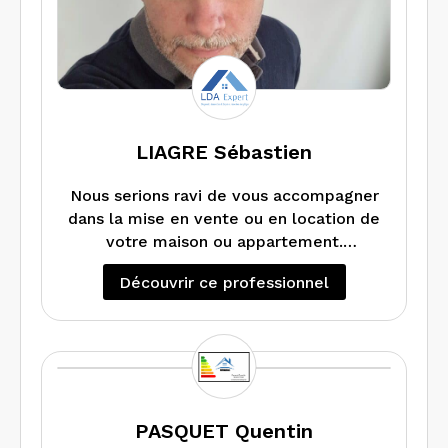
LIAGRE Sébastien
Nous serions ravi de vous accompagner
dans la mise en vente ou en location de
votre maison ou appartement.
Chez LDA expert se ne sont pas que
Découvrir ce professionnel
des diagnostics mais aussi et surtout
des conseils pour la rénovation et
l’efficacité énergétiques de votre bien,
des explications précisent sur les
anomalies détectés et surtout
comment les traiter aux mieux et à
moindre coups et enfin des DPE
PASQUET Quentin