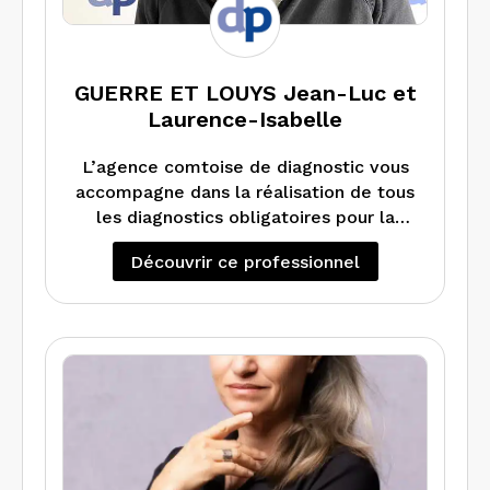
GUERRE ET LOUYS Jean-Luc et
Laurence-Isabelle
L’agence comtoise de diagnostic vous
accompagne dans la réalisation de tous
les diagnostics obligatoires pour la
location ou la vente de votre bien
Découvrir ce professionnel
immobilier en Franche-Comté : DPE,
repérage amiante, constat de risque
d’exposition au plomb, état de
l’installation intérieure d’électricité et
de gaz. Nous pouvons également
réaliser un audit énergétique lorsque la
réglementation en dispose.