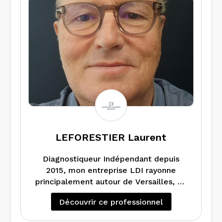
Je travaille en compléments avec
quelques professionnels du Diags
selon les domaines avec mention
LEFORESTIER Laurent
Diagnostiqueur Indépendant depuis
2015, mon entreprise LDI rayonne
principalement autour de Versailles, de
Noisy le Roi à l’Ouest Parisien, de Saint
Découvrir ce professionnel
Nom la Bretèche à Bougival, de la Celle
Saint Cloud à Jouy en Josas…