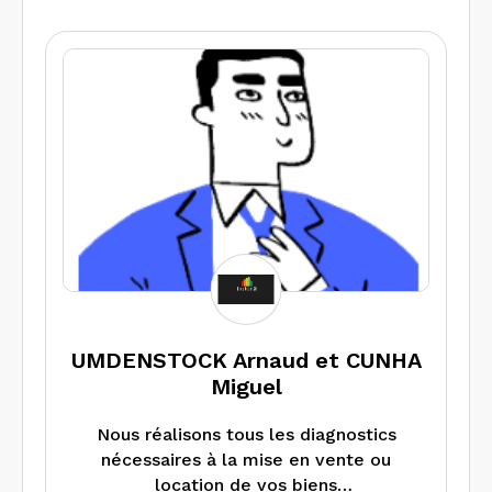
Je réalise l’ensemble des diagnostics
obligatoires pour toutes les
transactions entre particuliers et suis
votre unique interlocuteur pour toute
question.
Disponible 6 jours sur 7, mes délais
d’intervention ne dépassent jamais
48/72 heures et les rapports sont
transmis sous 48 heures.
Efficacité, Compétence, Discrétion
sont autant d’atouts qui me permettent
aujourd’hui d’être leader dans mon
secteur géographique d’activités.
UMDENSTOCK Arnaud et CUNHA
Miguel
Nous réalisons tous les diagnostics
nécessaires à la mise en vente ou
location de vos biens