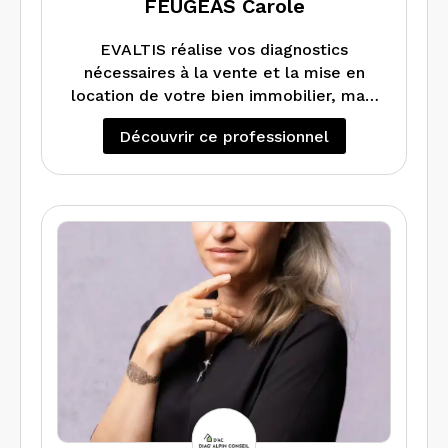
FEUGEAS Carole
EVALTIS réalise vos diagnostics
nécessaires à la vente et la mise en
location de votre bien immobilier, mais
également peut vous faire un DPE
Découvrir ce professionnel
projeté si vous souhaitez faire des
En cas de travaux dans votre
travaux d’amélioration énergétique.
appartement maison, local ou
Réalise également les audits
copropriété, EVALTIS réalise les
énergétiques.
diagnostics Amiante (RAAT) et Plomb
avant Travaux