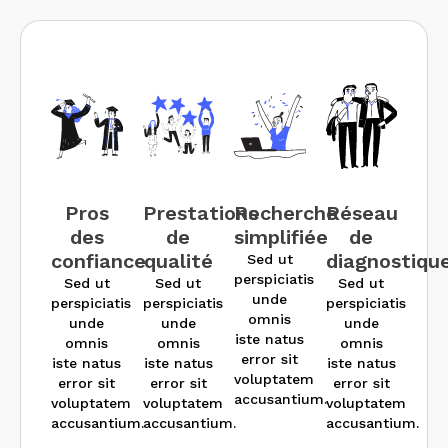
Pros
Prestations
Recherche
Réseau
des
de
simplifiée
de
confiance
qualité
diagnostiqu
Sed ut
perspiciatis
Sed ut
Sed ut
Sed ut
unde
perspiciatis
perspiciatis
perspiciatis
omnis
unde
unde
unde
iste natus
omnis
omnis
omnis
error sit
iste natus
iste natus
iste natus
voluptatem
error sit
error sit
error sit
accusantium.
voluptatem
voluptatem
voluptatem
accusantium.
accusantium.
accusantium.