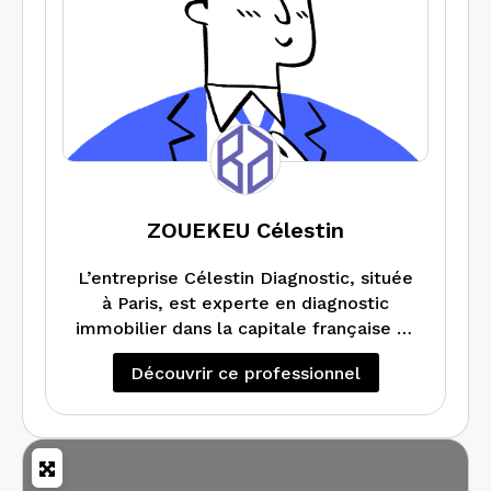
ZOUEKEU Célestin
L’entreprise Célestin Diagnostic, située
à Paris, est experte en diagnostic
immobilier dans la capitale française et
la région Ile-de-France.
Découvrir ce professionnel
Nos techniciens certifiés procèdent à
des expertises de qualité pour que vous
puissiez vendre ou louer votre bien
immobilier en toute sécurité.
Réactifs, nous intervenons rapidement