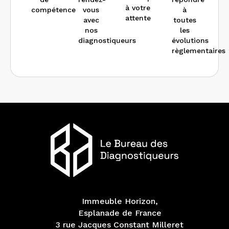
à votre
compétence
vous
à
attente
avec
toutes
nos
les
diagnostiqueurs
évolutions
règlementaires
Immeuble Horizon,
Esplanade de France
3 rue Jacques Constant Milleret