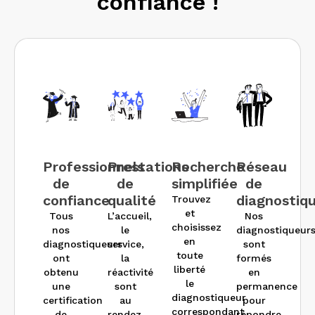
confiance !
Professionnels
Prestations
Recherche
Réseau
de
de
simplifiée
de
confiance
qualité
diagnostiq
Trouvez
et
Tous
L’accueil,
Nos
choisissez
nos
le
diagnostiqueur
en
diagnostiqueurs
service,
sont
toute
ont
la
formés
liberté
obtenu
réactivité
en
le
une
sont
permanence
diagnostiqueur
certification
au
pour
correspondant
de
rendez-
répondre