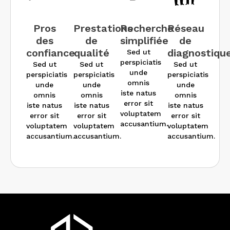
Pros
Prestations
Recherche
Réseau
des
de
simplifiée
de
confiance
qualité
diagnostiqu
Sed ut
perspiciatis
Sed ut
Sed ut
Sed ut
unde
perspiciatis
perspiciatis
perspiciatis
omnis
unde
unde
unde
iste natus
omnis
omnis
omnis
error sit
iste natus
iste natus
iste natus
voluptatem
error sit
error sit
error sit
accusantium.
voluptatem
voluptatem
voluptatem
accusantium.
accusantium.
accusantium.