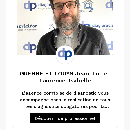
GUERRE ET LOUYS Jean-Luc et
Laurence-Isabelle
L’agence comtoise de diagnostic vous
accompagne dans la réalisation de tous
les diagnostics obligatoires pour la
location ou la vente de votre bien
Découvrir ce professionnel
immobilier en Franche-Comté : DPE,
repérage amiante, constat de risque