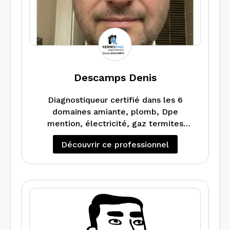
Descamps Denis
Diagnostiqueur certifié dans les 6
domaines amiante, plomb, Dpe
mention, électricité, gaz termites
j’interviens dans les Côtes d’armor et le
Découvrir ce professionnel
Finistère.