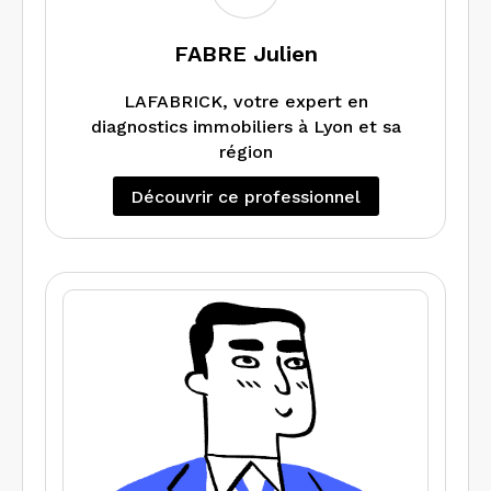
FABRE Julien
LAFABRICK, votre expert en
diagnostics immobiliers à Lyon et sa
région
Découvrir ce professionnel
Basée à Lyon, LAFABRICK est une
société spécialisée dans les diagnostics
immobiliers obligatoires pour la vente,
la location ou la mise à jour de biens.
Nous intervenons rapidement dans
Notre nom, inspiré des briques de
toute la région lyonnaise pour vous
construction, reflète notre approche :
garantir sécurité, conformité et
solide, rigoureuse et méthodique. À
sérénité dans vos transactions.
l’image d’un bâtiment bien conçu,
chaque diagnostic repose sur des bases
Nous réalisons l’ensemble des
fiables.
diagnostics réglementaires : AUDIT
Energétique, DPE, amiante, plomb,
gaz, électricité, termites.