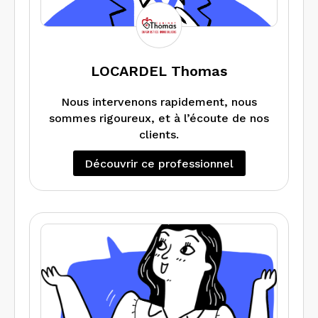
Avec LAFABRICK, bénéficiez :
_ d’une expertise locale réactive,
_ de rapports clairs, complets et
compréhensibles,
LOCARDEL Thomas
_ d’un accompagnement personnalisé
Faites le choix d’un partenaire fiable
pour chaque bien.
pour sécuriser vos ventes et locations.
Nous intervenons rapidement, nous
sommes rigoureux, et à l’écoute de nos
clients.
LAFABRICK – Construisons ensemble la
Découvrir ce professionnel
conformité de vos biens.