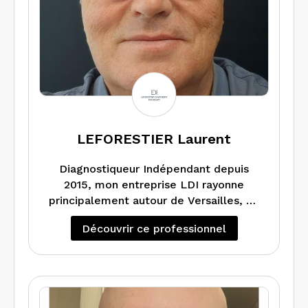
LEFORESTIER Laurent
Diagnostiqueur Indépendant depuis
2015, mon entreprise LDI rayonne
principalement autour de Versailles, de
Noisy le Roi à l’Ouest Parisien, de Saint
Découvrir ce professionnel
Nom la Bretèche à Bougival, de la Celle
Saint Cloud à Jouy en Josas…
Je réalise l’ensemble des diagnostics
obligatoires pour toutes les
transactions entre particuliers et suis