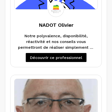
NADOT Olivier
Notre polyvalence, disponibilité,
réactivité et nos conseils vous
permettront de réaliser simplement et
rapidement, les mesurages et les
Découvrir ce professionnel
diagnostics immobiliers : Loi Carrez, Loi
Boutin, Plomb, Amiante, Electrique,
Gaz, ERP, Diagnostic de performance
énergétique et Audit Energétique.