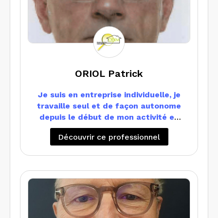
ORIOL Patrick
Je suis en entreprise individuelle, je
travaille seul et de façon autonome
depuis le début de mon activité en
2009
Découvrir ce professionnel
Je suis positionné principalement sur
les Alpes Maritimes et selon les
missions également dans le VAR
Je travaille en compléments avec
quelques professionnels du Diags
selon les domaines avec mention