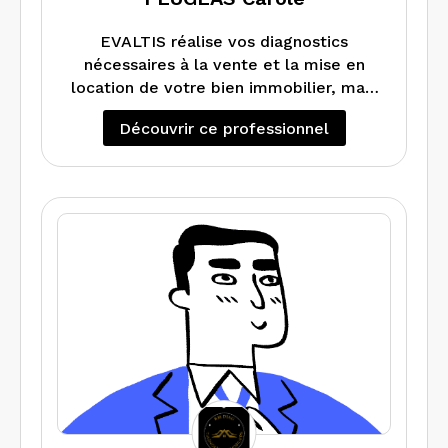
EVALTIS réalise vos diagnostics
nécessaires à la vente et la mise en
location de votre bien immobilier, mais
également peut vous faire un DPE
Découvrir ce professionnel
projeté si vous souhaitez faire des
En cas de travaux dans votre
travaux d’amélioration énergétique.
appartement maison, local ou
Réalise également les audits
copropriété, EVALTIS réalise les
énergétiques.
diagnostics Amiante (RAAT) et Plomb
avant Travaux