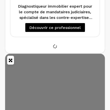
Diagnostiqueur immobilier expert pour
le compte de mandataires judiciaires,
spécialisé dans les contre-expertises
de diagnostics de performance
Découvrir ce professionnel
énergétique et de métrage. Réalise
tous types de missions.