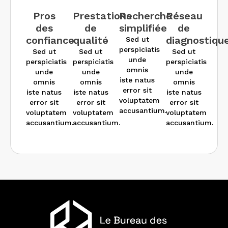
Pros
Prestations
Recherche
Réseau
des
de
simplifiée
de
confiance
qualité
diagnostiqu
Sed ut
perspiciatis
Sed ut
Sed ut
Sed ut
unde
perspiciatis
perspiciatis
perspiciatis
omnis
unde
unde
unde
iste natus
omnis
omnis
omnis
error sit
iste natus
iste natus
iste natus
voluptatem
error sit
error sit
error sit
accusantium.
voluptatem
voluptatem
voluptatem
accusantium.
accusantium.
accusantium.