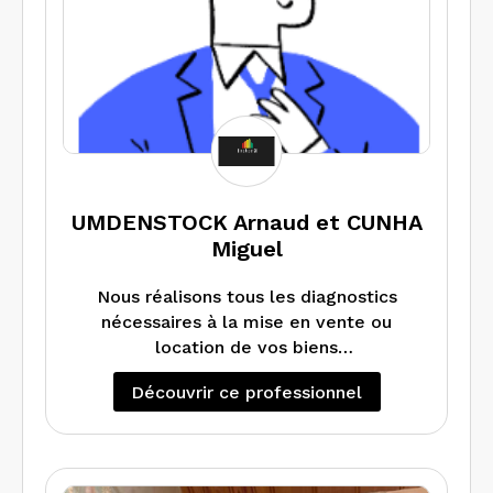
UMDENSTOCK Arnaud et CUNHA
Miguel
Nous réalisons tous les diagnostics
nécessaires à la mise en vente ou
location de vos biens
immobiliers selon les normes en
Découvrir ce professionnel
vigueur. En nous choisissant vous
bénéficiez d’une expertise
approfondie enrichie de plus de 20 ans
d’expérience dans l’immobilier. Vous