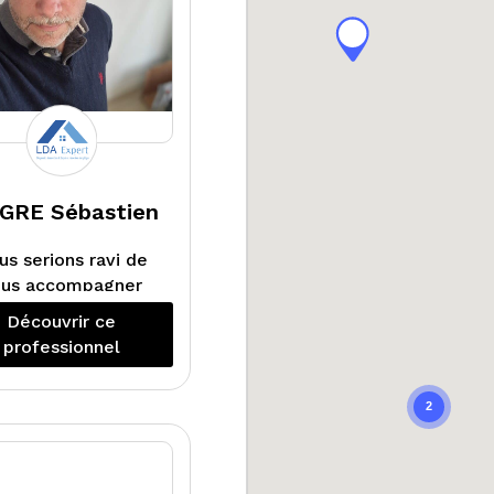
AGRE Sébastien
us serions ravi de
ous accompagner
s la mise en vente
Découvrir ce
n location de votre
professionnel
maison ou
appartement.
2
 LDA expert se ne
ont pas que des
gnostics mais aussi
urtout des conseils