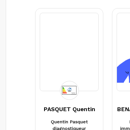
Indépendant depuis
08/2015, travaille
principalement pour
les Géomètres-
Experts (mise en
copropriété et
diagnostics
immobiliers
nécessaires)
PASQUET Quentin
BEN
Quentin Pasquet
diagnostiqueur
immo