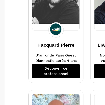
Hacquard Pierre
LI
J’ai fondé Paris Ouest
No
Diagnostic après 4 ans
v
de salariat qui m’ont
dan
Découvrir ce
énormément apportés.
ou e
professionnel
L’idée est de pousser
l’expérience client de
plus en plus en loin.
Chez
Un client satisfait est
s
un client qui fera de
dia
nouveau appelle à
et s