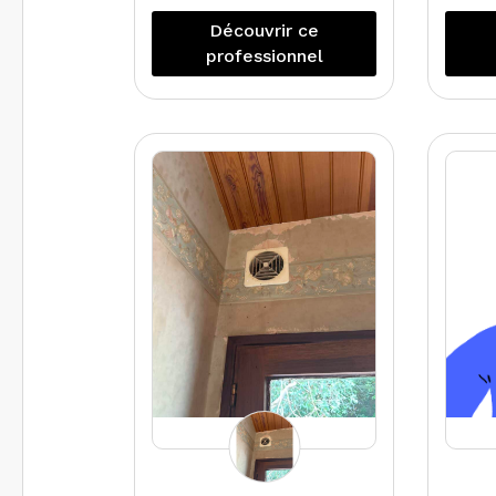
immobilier à son
Découvrir ce
compte depuis mi
mand
professionnel
Septembre 2024 en
sp
Dordogne et Lot
con
é
mét
ty