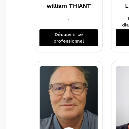
william THIANT
L
.
dia
Découvrir ce
professionnel