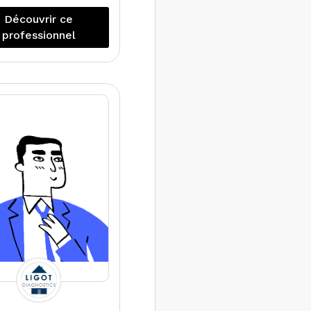
le compte de
Découvrir ce
ataires judiciaires,
professionnel
écialisé dans les
tre-expertises de
diagnostics de
performance
nergétique et de
rage. Réalise tous
pes de missions.