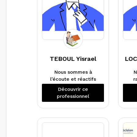
TEBOUL Yisrael
LOC
Nous sommes à
N
l’écoute et réactifs
r
avec nos clients.
som
Découvrir ce
à
professionnel