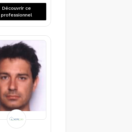
le compte de
Découvrir ce
ataires judiciaires,
professionnel
écialisé dans les
tre-expertises de
diagnostics de
performance
nergétique et de
rage. Réalise tous
pes de missions.