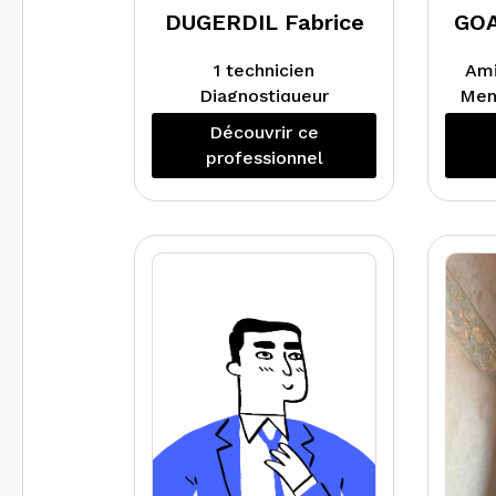
DUGERDIL Fabrice
GOA
1 technicien
Ami
Diagnostiqueur
Men
Technique Immobilier
Découvrir ce
depuis 09/2003 au sein
E
professionnel
d’un groupement de
T
Géomètres-Experts,
Indépendant depuis
08/2015, travaille
principalement pour
les Géomètres-
Experts (mise en
copropriété et
diagnostics
immobiliers
nécessaires)