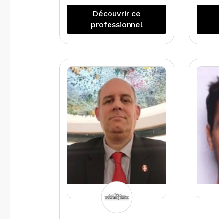
Nous sommes spécialisés
Découvrir ce
mand
dans le domaine des
professionnel
sp
diagnostics pour les
con
particuliers qui souhaitent
vendre / louer leur bien.
Egalement nous apportons
é
une expertise et un conseil à
mét
ceux qui souhaite faire des
ty
travaux d’isolation grâce au
diagnostic de performance
énergétique projeté.
Nous intervenons
également sur des sites
professionnels et industriels