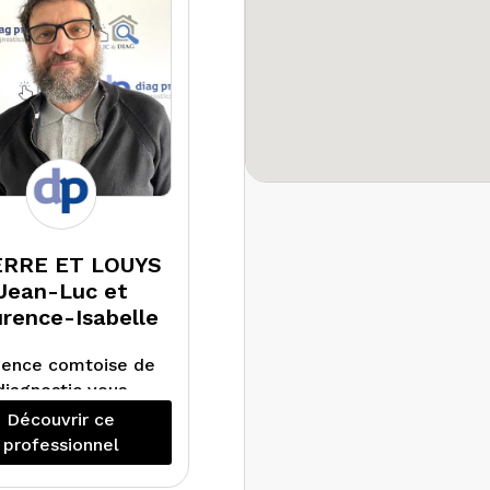
RRE ET LOUYS
Jean-Luc et
rence-Isabelle
gence comtoise de
diagnostic vous
compagne dans la
Découvrir ce
isation de tous les
professionnel
diagnostics