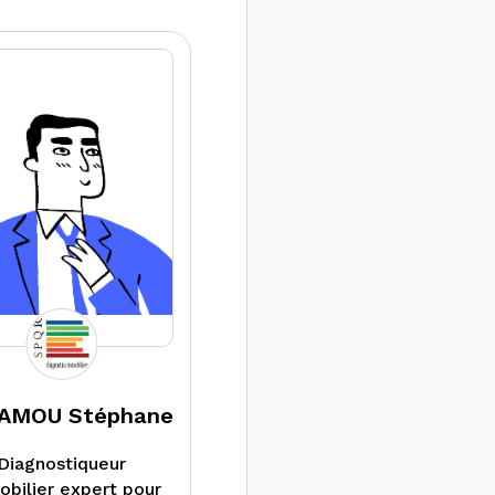
ligatoires pour la
tion ou la vente de
re bien immobilier
 Franche-Comté :
DPE, repérage
iante, constat de
que d’exposition au
plomb, état de
stallation intérieure
ectricité et de gaz.
Nous pouvons
lement réaliser un
udit énergétique
lorsque la
églementation en
dispose.
AMOU Stéphane
Diagnostiqueur
bilier expert pour