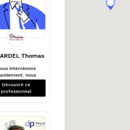
ARDEL Thomas
ous intervenons
apidement, nous
mes rigoureux, et
Découvrir ce
 l’écoute de nos
professionnel
clients.