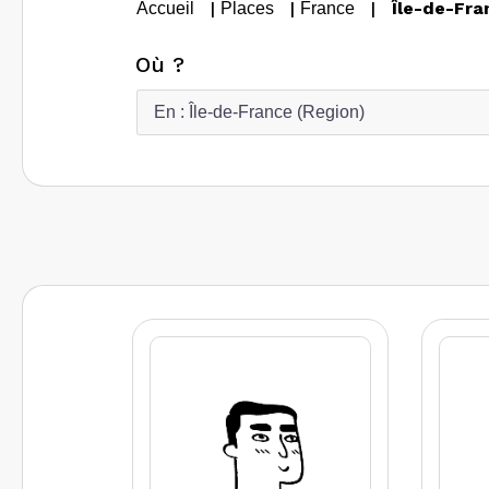
|
|
|
Île-de-Fra
Accueil
Places
France
Où ?