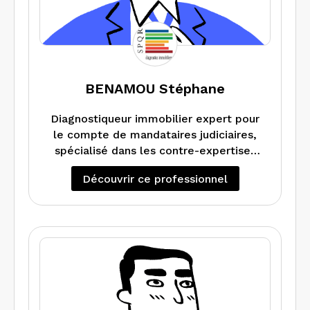
accompagner en toute sécurité dans
vos projets immobiliers.
Diag Immo Expertise, c’est la garantie
d’un travail professionnel, dans un délai
imparti au meilleur rapport qualité-prix.
BENAMOU Stéphane
Diagnostiqueur immobilier expert pour
le compte de mandataires judiciaires,
spécialisé dans les contre-expertises
de diagnostics de performance
Découvrir ce professionnel
énergétique et de métrage. Réalise
tous types de missions.