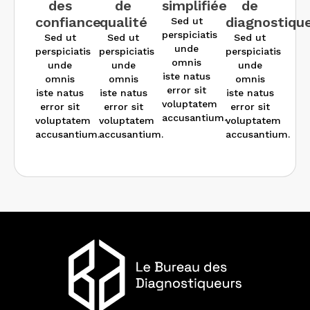
des
de
simplifiée
de
confiance
qualité
diagnostiqu
Sed ut
perspiciatis
Sed ut
Sed ut
Sed ut
unde
perspiciatis
perspiciatis
perspiciatis
omnis
unde
unde
unde
iste natus
omnis
omnis
omnis
error sit
iste natus
iste natus
iste natus
voluptatem
error sit
error sit
error sit
accusantium.
voluptatem
voluptatem
voluptatem
accusantium.
accusantium.
accusantium.