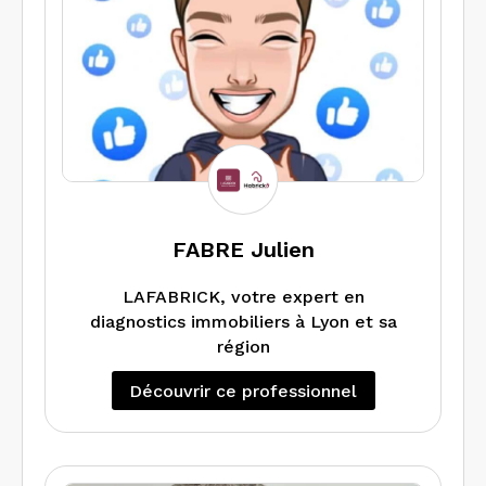
FABRE Julien
LAFABRICK, votre expert en
diagnostics immobiliers à Lyon et sa
région
Découvrir ce professionnel
Basée à Lyon, LAFABRICK est une
société spécialisée dans les diagnostics
immobiliers obligatoires pour la vente,
la location ou la mise à jour de biens.