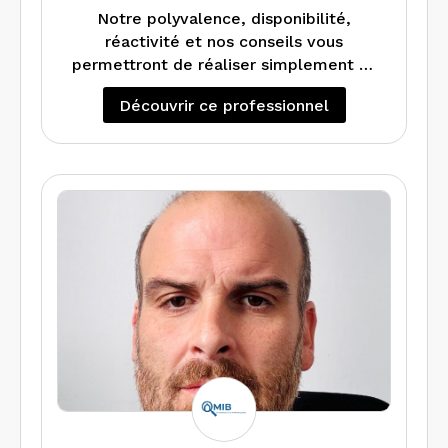
Notre polyvalence, disponibilité,
réactivité et nos conseils vous
permettront de réaliser simplement et
rapidement, les mesurages et les
Découvrir ce professionnel
diagnostics immobiliers : Loi Carrez, Loi
Boutin, Plomb, Amiante, Electrique,
Gaz, ERP, Diagnostic de performance
énergétique et Audit Energétique.