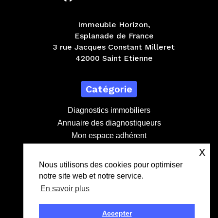
Immeuble Horizon,
Esplanade de France
3 rue Jacques Constant Milleret
42000 Saint Etienne
Catégorie
Diagnostics immobiliers
Annuaire des diagnostiqueurs
Mon espace adhérent
Devenir adhérent
x
Nous utilisons des cookies pour optimiser
notre site web et notre service.
Contact
En savoir plus
contact@lebdd.fr
04 81 09 71 90
Accepter