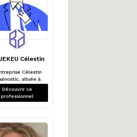
EKEU Célestin
ntreprise Célestin
agnostic, située à
is, est experte en
Découvrir ce
gnostic immobilier
professionnel
dans la capitale
nçaise et la région
Ile-de-France.
Nos techniciens
tifiés procèdent à
es expertises de