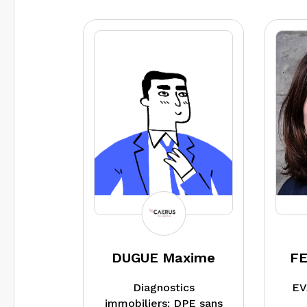
Indépendant depuis
vendre
08/2015, travaille
Egale
principalement pour
une ex
les Géomètres-
ceux q
Experts (mise en
travau
copropriété et
diagno
diagnostics
énergé
immobiliers
Nous 
nécessaires)
égalem
profes
DUGUE Maxime
FE
Diagnostics
EV
immobiliers: DPE sans