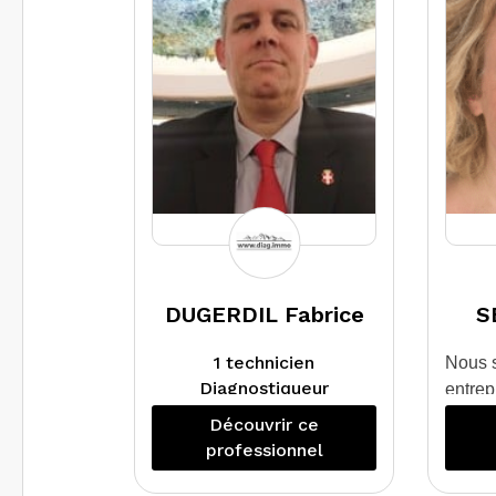
démolition.
qua
Relevé et numérisation
pu
avec un scanner 3d
intérieur et extérieur
im
pour tous types de
bâtiments.
r
rem
d’e
DUGERDIL Fabrice
S
1 technicien
Nous 
Diagnostiqueur
entrep
Technique Immobilier
Nous 
Découvrir ce
depuis 09/2003 au sein
dans 
professionnel
d’un groupement de
diagno
Géomètres-Experts,
partic