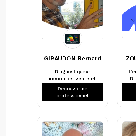
GIRAUDON Bernard
ZOU
Diagnostiqueur
L’e
immobilier vente et
Di
location, audit
Par
Découvrir ce
énergétique
dia
professionnel
réglementaire.
Activités principales :
fra
DTG, PPT, DPE
collectif, Repérage
amiante et plomb
cer
avant travaux et
d