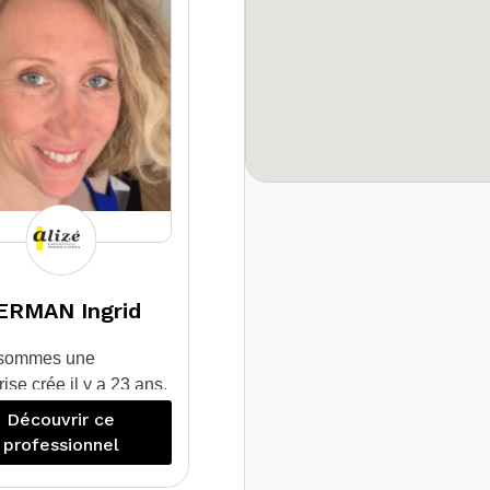
lité pour que vous
issiez vendre ou
louer votre bien
mobilier en toute
sécurité.
Réactifs, nous
intervenons
apidement sur le
terrain et vous
ettons un rapport
xpertise complet.
ERMAN Ingrid
sommes une
rise crée il y a 23 ans.
sommes spécialisés
Découvrir ce
le domaine des
professionnel
stics pour les
uliers qui souhaitent