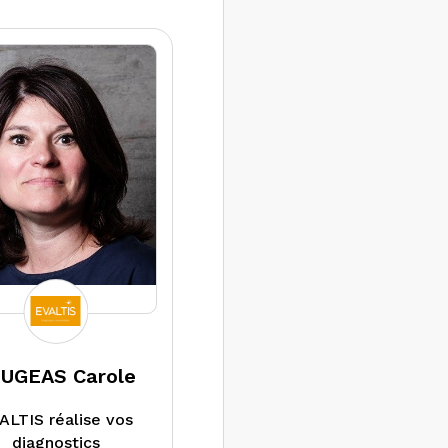
 / louer leur bien.
ment nous apportons
pertise et un conseil à
ui souhaite faire des
x d’isolation grâce au
stic de performance
tique projeté.
intervenons
ent sur des sites
sionnels et industriels
UGEAS Carole
ALTIS réalise vos
diagnostics