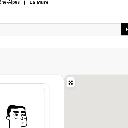
|
La Mure
ône-Alpes