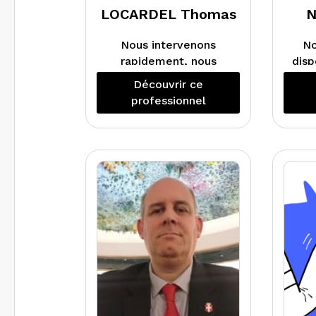
LOCARDEL Thomas
N
Nous intervenons
No
rapidement, nous
disp
sommes rigoureux, et
et
Découvrir ce
à l’écoute de nos
professionnel
clients.
réal
m
i
Ca
P
Ele
éne