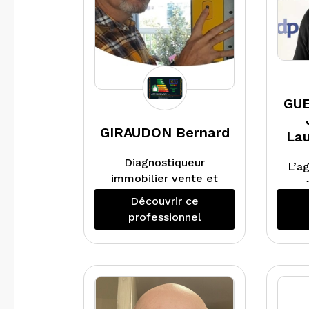
GUE
GIRAUDON Bernard
Lau
Diagnostiqueur
L’a
immobilier vente et
location, audit
ac
Découvrir ce
énergétique
réal
professionnel
réglementaire.
Activités principales :
ob
DTG, PPT, DPE
loca
collectif, Repérage
vot
amiante et plomb
en
avant travaux et