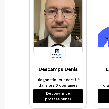
démolition.
am
Relevé et numérisation
ris
avec un scanner 3d
intérieur et extérieur
l’in
pour tous types de
d’él
bâtiments.
éga
a
r
Descamps Denis
L
Diagnostiqueur certifié
dans les 6 domaines
dia
amiante, plomb, Dpe
Découvrir ce
mention, électricité,
professionnel
gaz termites
j’interviens dans les