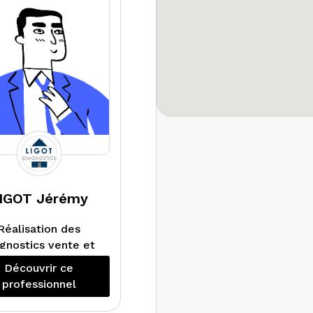
DPE, repérage
iante, constat de
que d’exposition au
plomb, état de
stallation intérieure
ectricité et de gaz.
Nous pouvons
lement réaliser un
udit énergétique
lorsque la
églementation en
dispose.
IGOT Jérémy
Réalisation des
gnostics vente et
location.
Découvrir ce
professionnel