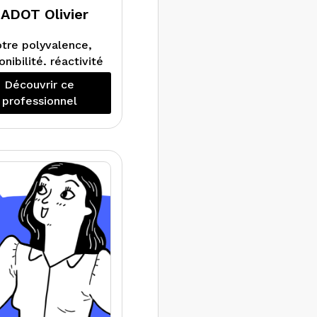
ADOT Olivier
tre polyvalence,
onibilité, réactivité
 nos conseils vous
Découvrir ce
permettront de
professionnel
iser simplement et
rapidement, les
esurages et les
diagnostics
mmobiliers : Loi
rrez, Loi Boutin,
lomb, Amiante,
ctrique, Gaz, ERP,
Diagnostic de
performance
rgétique et Audit
Energétique.