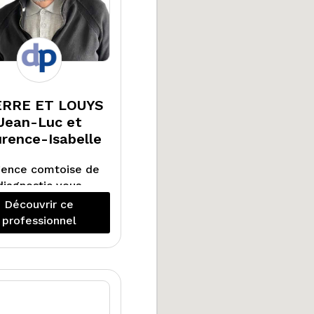
RRE ET LOUYS
Jean-Luc et
rence-Isabelle
gence comtoise de
diagnostic vous
compagne dans la
Découvrir ce
isation de tous les
professionnel
diagnostics
ligatoires pour la
tion ou la vente de
re bien immobilier
 Franche-Comté :