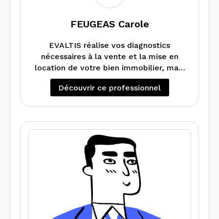
FEUGEAS Carole
EVALTIS réalise vos diagnostics
nécessaires à la vente et la mise en
location de votre bien immobilier, mais
également peut vous faire un DPE
Découvrir ce professionnel
projeté si vous souhaitez faire des
En cas de travaux dans votre
travaux d’amélioration énergétique.
appartement maison, local ou
Réalise également les audits
copropriété, EVALTIS réalise les
énergétiques.
diagnostics Amiante (RAAT) et Plomb
avant Travaux