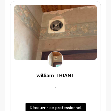
Nous réalisons les diagnostics
nécessaires à la vente ou la location de
vos biens (logement ou local
d’activité). Nos prestations incluent :
diagnostic performance énergétique
DPE, diagnostics amiante / plomb /
électricité, état des risques et
pollutions ERP, mesurage. Pourquoi
nous choisir ? Diagnostiqueur certifié et
assuré. À l’écoute de vos besoins
spécifiques et délais rapides possibles.
Devis gratuit et personnalisé – tarifs
réduits en fonction du nombre de
william THIANT
diagnostics selon le type de bien.
.
Découvrir ce professionnel