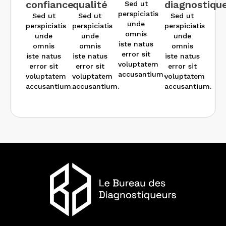
confiance
qualité
diagnostiqu
Sed ut
perspiciatis
Sed ut
Sed ut
Sed ut
unde
perspiciatis
perspiciatis
perspiciatis
omnis
unde
unde
unde
iste natus
omnis
omnis
omnis
error sit
iste natus
iste natus
iste natus
voluptatem
error sit
error sit
error sit
accusantium.
voluptatem
voluptatem
voluptatem
accusantium.
accusantium.
accusantium.