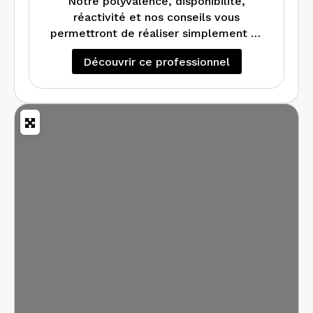
Notre polyvalence, disponibilité,
réactivité et nos conseils vous
permettront de réaliser simplement et
rapidement, les mesurages et les
Découvrir ce professionnel
diagnostics immobiliers : Loi Carrez, Loi
Boutin, Plomb, Amiante, Electrique,
Gaz, ERP, Diagnostic de performance
énergétique et Audit Energétique.