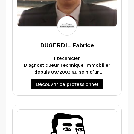
toutes sortes de demandes.
Alors n’hésitez pas .
Pierre Hacquard
DUGERDIL Fabrice
1 technicien
Diagnostiqueur Technique Immobilier
depuis 09/2003 au sein d’un
groupement de Géomètres-Experts,
Découvrir ce professionnel
Indépendant depuis 08/2015, travaille
principalement pour les Géomètres-
Experts (mise en copropriété et
diagnostics immobiliers nécessaires)