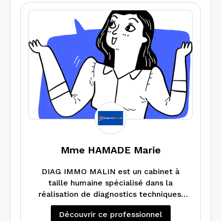
énergétique projeté.
Nous intervenons également sur des sites
professionnels et industriels
Mme HAMADE Marie
DIAG IMMO MALIN est un cabinet à
taille humaine spécialisé dans la
réalisation de diagnostics techniques.
Nous réalisons tous types de
Découvrir ce professionnel
diagnostics qu’ils soient avant vente,