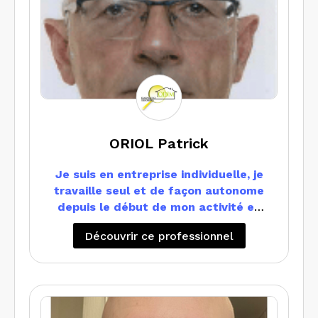
ORIOL Patrick
Je suis en entreprise individuelle, je
travaille seul et de façon autonome
depuis le début de mon activité en
2009
Découvrir ce professionnel
Je suis positionné principalement sur
les Alpes Maritimes et selon les
missions également dans le VAR
Je travaille en compléments avec