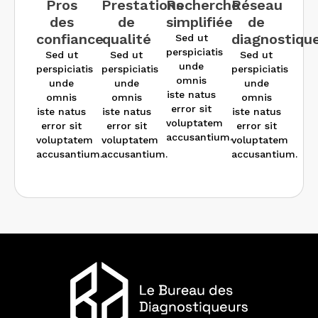
Pros
Prestations
Recherche
Réseau
des
de
simplifiée
de
confiance
qualité
diagnostiqu
Sed ut
perspiciatis
Sed ut
Sed ut
Sed ut
unde
perspiciatis
perspiciatis
perspiciatis
omnis
unde
unde
unde
iste natus
omnis
omnis
omnis
error sit
iste natus
iste natus
iste natus
voluptatem
error sit
error sit
error sit
accusantium.
voluptatem
voluptatem
voluptatem
accusantium.
accusantium.
accusantium.