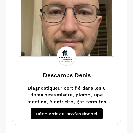
quelques professionnels du Diags
selon les domaines avec mention
Descamps Denis
Diagnostiqueur certifié dans les 6
domaines amiante, plomb, Dpe
mention, électricité, gaz termites
j’interviens dans les Côtes d’armor et le
Découvrir ce professionnel
Finistère.