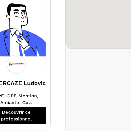
démolition.
vé et numérisation
ec un scanner 3d
érieur et extérieur
ur tous types de
bâtiments.
ERCAZE Ludovic
E, DPE Mention,
Amiante, Gaz,
ectricité, Plomb,
Découvrir ce
Termites
professionnel