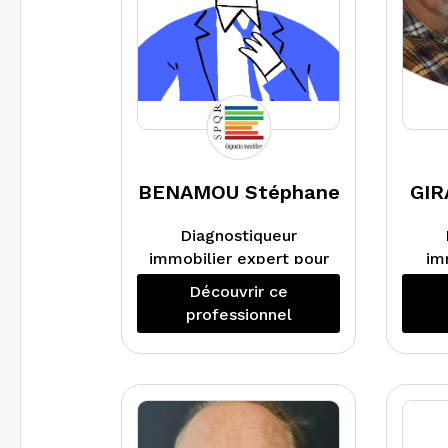
BENAMOU Stéphane
GIR
Diagnostiqueur
immobilier expert pour
im
le compte de
Découvrir ce
mandataires judiciaires,
professionnel
spécialisé dans les
contre-expertises de
Act
diagnostics de
performance
co
énergétique et de
a
métrage. Réalise tous
a