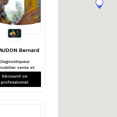
AUDON Bernard
Diagnostiqueur
mobilier vente et
location, audit
Découvrir ce
énergétique
professionnel
réglementaire.
ivités principales :
DTG, PPT, DPE
llectif, Repérage
miante et plomb
vant travaux et