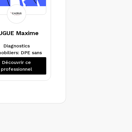
UGUE Maxime
Diagnostics
obiliers: DPE sans
mention, Gaz,
Découvrir ce
ectricité, Plomb,
professionnel
nte, Amiante avec
ention et Audit
Energétique