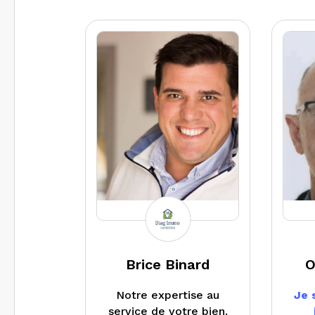
le Roi à l’Ouest
Parisien, de Saint Nom
la Bretèche à Bougival,
de la Celle Saint Cloud
à Jouy en Josas…
Je réalise l’ensemble
des diagnostics
obligatoires pour
toutes les transactions
entre particuliers et
suis votre unique
interlocuteur pour
toute question.
Disponible 6 jours sur
7, mes délais
d’intervention ne
Brice Binard
O
dépassent jamais
48/72 heures et les
Notre expertise au
Je 
rapports sont transmis
service de votre bien.