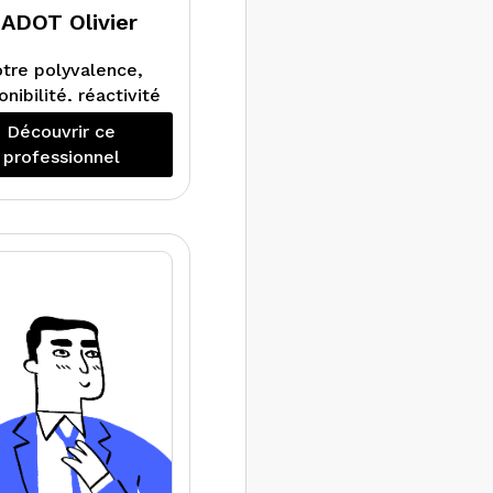
ADOT Olivier
tre polyvalence,
onibilité, réactivité
 nos conseils vous
Découvrir ce
permettront de
professionnel
iser simplement et
rapidement, les
esurages et les
diagnostics
mmobiliers : Loi
rrez, Loi Boutin,
lomb, Amiante,
ctrique, Gaz, ERP,
Diagnostic de
performance
rgétique et Audit
Energétique.